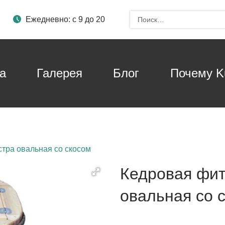
и
Ежедневно: с 9 до 20
а
Галерея
Блог
Почему Ku
стра овальная со скосом
Кедровая фит
овальная со 