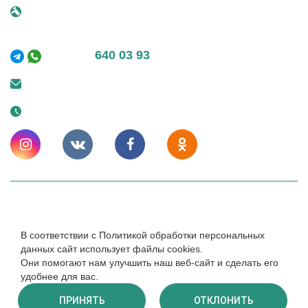
г. Москва, 25 км МКАД внешняя сторона, вл. 1
ТЦ "Конструктор"
+7 (495)
640 03 93
info@kupeliru.ru
Ежедневно: 9-20
© 2014 – 2024. КупелиРУ - Композитные купели для бани
и улицы. Cайт носит исключительно информационный
В соответствии с Политикой обработки персональных
характер и ни при каких условиях не является публичной
данных сайт использует файлы cookies.
офертой.
Они помогают нам улучшить наш веб-сайт и сделать его
Создание и продвижение -
cweb
удобнее для вас.
ПРИНЯТЬ
ОТКЛОНИТЬ