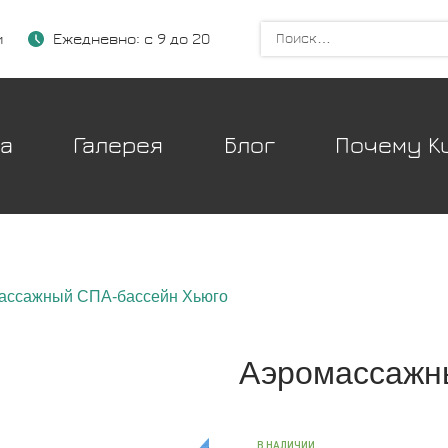
и
Ежедневно: с 9 до 20
ка
Галерея
Блог
Почему Ku
ассажный СПА-бассейн Хьюго
Аэромассажн
В НАЛИЧИИ