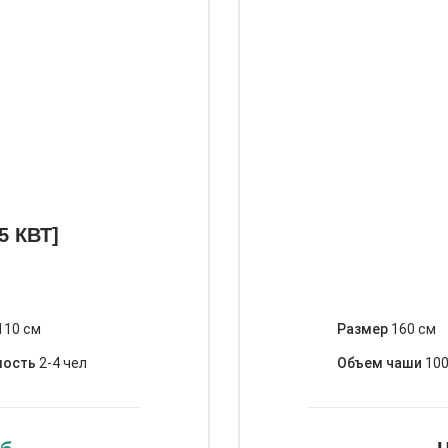
5 КВТ]
110 см
Размер
160 см
мость
2-4 чел
Объем чаши
100