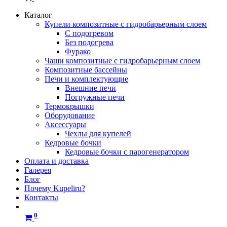
Каталог
Купели композитные с гидробарьерным слоем
С подогревом
Без подогрева
Фурако
Чаши композитные с гидробарьерным слоем
Композитные бассейны
Печи и комплектующие
Внешние печи
Погружные печи
Термокрышки
Оборудование
Аксессуары
Чехлы для купелей
Кедровые бочки
Кедровые бочки с парогенератором
Оплата и доставка
Галерея
Блог
Почему Kupeliru?
Контакты
0