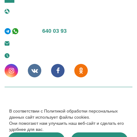
г. Москва, 25 км МКАД внешняя сторона, вл. 1
ТЦ "Конструктор"
+7 (495)
640 03 93
info@kupeliru.ru
Ежедневно: 9-20
© 2014 – 2024. КупелиРУ - Композитные купели для бани
и улицы. Cайт носит исключительно информационный
В соответствии с Политикой обработки персональных
характер и ни при каких условиях не является публичной
офертой.
данных сайт использует файлы cookies.
Они помогают нам улучшить наш веб-сайт и сделать его
Создание и продвижение -
cweb
удобнее для вас.