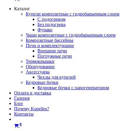
Каталог
Купели композитные с гидробарьерным слоем
С подогревом
Без подогрева
Фурако
Чаши композитные с гидробарьерным слоем
Композитные бассейны
Печи и комплектующие
Внешние печи
Погружные печи
Термокрышки
Оборудование
Аксессуары
Чехлы для купелей
Кедровые бочки
Кедровые бочки с парогенератором
Оплата и доставка
Галерея
Блог
Почему Kupeliru?
Контакты
0