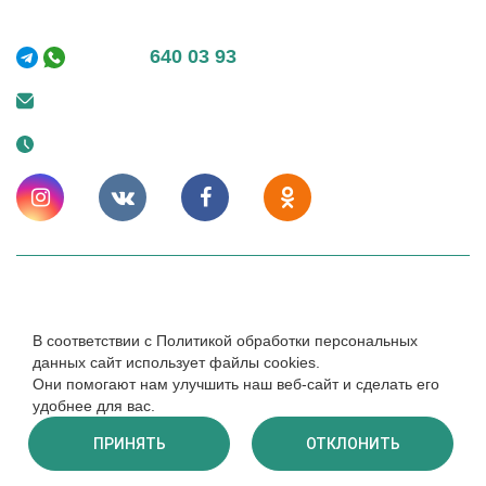
ТЦ "Конструктор"
+7 (495)
640 03 93
info@kupeliru.ru
Ежедневно: 9-20
© 2014 – 2024. КупелиРУ - Композитные купели для бани
и улицы. Cайт носит исключительно информационный
В соответствии с Политикой обработки персональных
характер и ни при каких условиях не является публичной
данных сайт использует файлы cookies.
офертой.
Они помогают нам улучшить наш веб-сайт и сделать его
Создание и продвижение -
cweb
удобнее для вас.
ПРИНЯТЬ
ОТКЛОНИТЬ